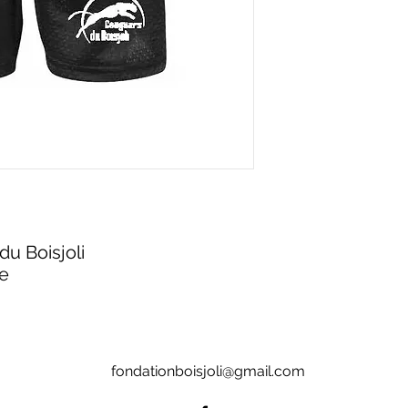
du Boisjoli
le
fondationboisjoli@gmail.com