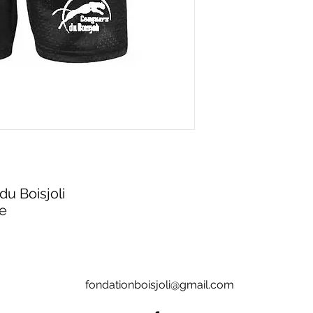
du Boisjoli
le
fondationboisjoli@gmail.com