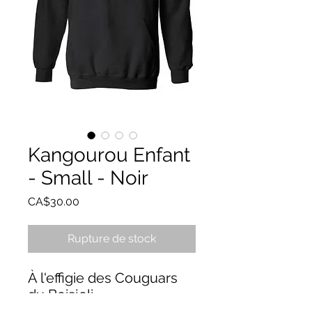
Kangourou Enfant
- Small - Noir
Prix
CA$30.00
Rupture de stock
À l'effigie des Couguars
du Boisjoli
Noir ou Vert Forêt