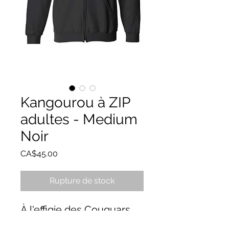
Kangourou à ZIP
adultes - Medium
Noir
Prix
CA$45.00
Rupture de stock
À l'effigie des Couguars
du Boisjoli