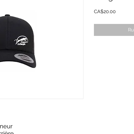
Prix
CA$20.00
Ru
nneur
rrière